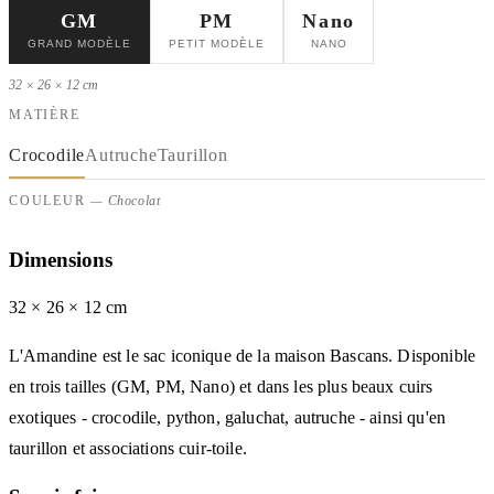
GM
PM
Nano
GRAND MODÈLE
PETIT MODÈLE
NANO
32 × 26
× 12
cm
MATIÈRE
Crocodile
Autruche
Taurillon
COULEUR
— Chocolat
Dimensions
32 × 26
× 12
cm
L'Amandine est le sac iconique de la maison Bascans. Disponible
en trois tailles (GM, PM, Nano) et dans les plus beaux cuirs
exotiques - crocodile, python, galuchat, autruche - ainsi qu'en
taurillon et associations cuir-toile.