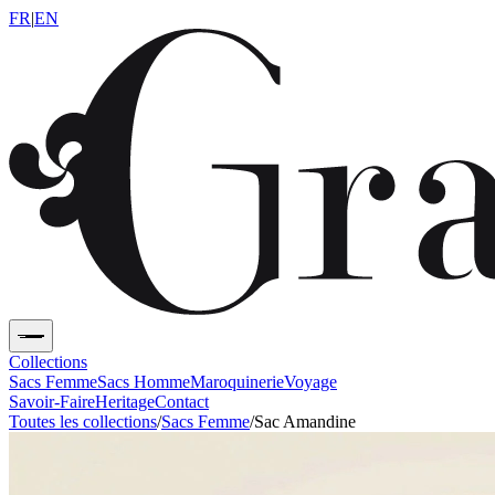
FR
|
EN
Collections
Sacs Femme
Sacs Homme
Maroquinerie
Voyage
Savoir-Faire
Heritage
Contact
Toutes les collections
/
Sacs Femme
/
Sac Amandine