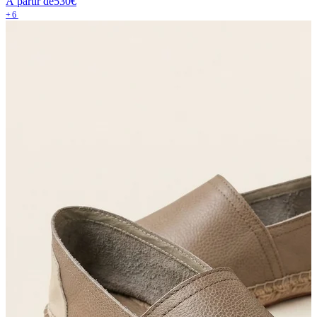
À partir de
530€
+6