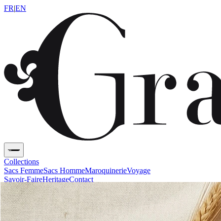
FR
|
EN
Collections
Sacs Femme
Sacs Homme
Maroquinerie
Voyage
Savoir-Faire
Heritage
Contact