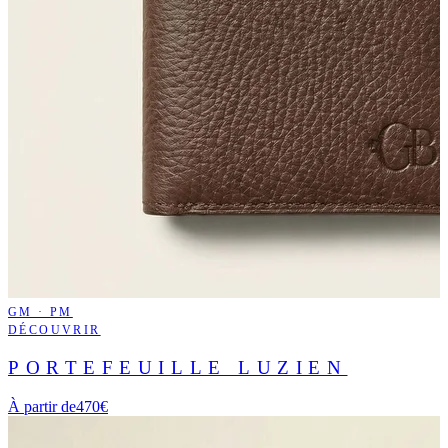
GM · PM
DÉCOUVRIR
PORTEFEUILLE LUZIEN
À partir de
470€