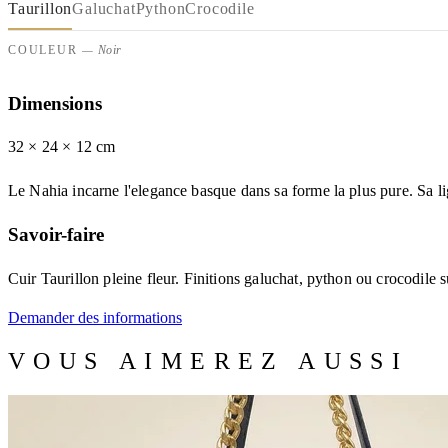
Taurillon
Galuchat
Python
Crocodile
COULEUR
— Noir
Dimensions
32 × 24
× 12
cm
Le Nahia incarne l'elegance basque dans sa forme la plus pure. Sa li
Savoir-faire
Cuir Taurillon pleine fleur. Finitions galuchat, python ou crocodile s
Demander des informations
VOUS AIMEREZ AUSSI