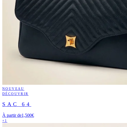
NOUVEAU
DÉCOUVRIR
SAC 64
À partir de
1,500€
+1