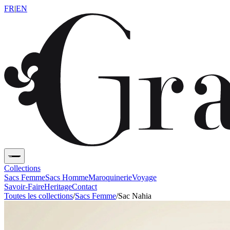
FR
|
EN
Collections
Sacs Femme
Sacs Homme
Maroquinerie
Voyage
Savoir-Faire
Heritage
Contact
Toutes les collections
/
Sacs Femme
/
Sac Nahia