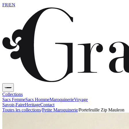
FR
|
EN
Collections
Sacs Femme
Sacs Homme
Maroquinerie
Voyage
Savoir-Faire
Heritage
Contact
Toutes les collections
/
Petite Maroquinerie
/
Portefeuille Zip Mauleon