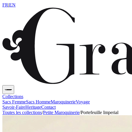
FR
|
EN
Collections
Sacs Femme
Sacs Homme
Maroquinerie
Voyage
Savoir-Faire
Heritage
Contact
Toutes les collections
/
Petite Maroquinerie
/
Portefeuille Imperial