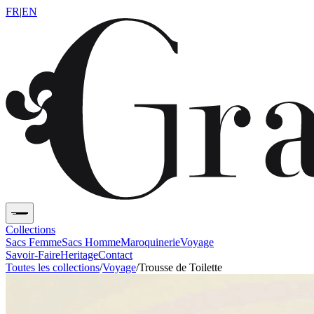
FR
|
EN
Collections
Sacs Femme
Sacs Homme
Maroquinerie
Voyage
Savoir-Faire
Heritage
Contact
Toutes les collections
/
Voyage
/
Trousse de Toilette