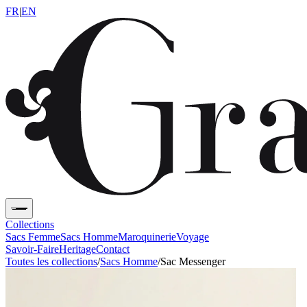
FR
|
EN
Collections
Sacs Femme
Sacs Homme
Maroquinerie
Voyage
Savoir-Faire
Heritage
Contact
Toutes les collections
/
Sacs Homme
/
Sac Messenger